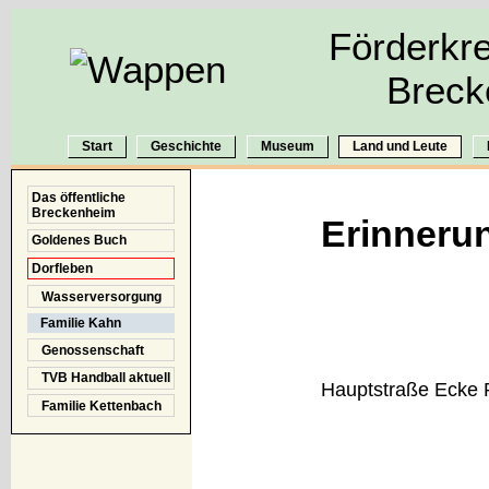
Förderkre
Breck
Start
Geschichte
Museum
Land und Leute
Das öffentliche
Breckenheim
Erinneru
Goldenes Buch
Dorfleben
Wasserversorgung
Familie Kahn
Genossenschaft
TVB Handball aktuell
Hauptstraße Ecke 
Familie Kettenbach